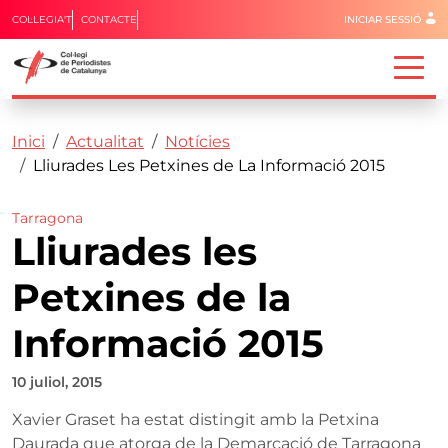
Menú del 
COL·LEGIA'T
CONTACTE
INICIAR SESSIÓ
Capçalera
Fil d'ariadna
Vés al contingut
Inici
Actualitat
Notícies
Lliurades Les Petxines de La Informació 2015
Tarragona
Lliurades les
Petxines de la
Informació 2015
10 juliol, 2015
Xavier Graset ha estat distingit amb la Petxina
Daurada que atorga de la Demarcació de Tarragona