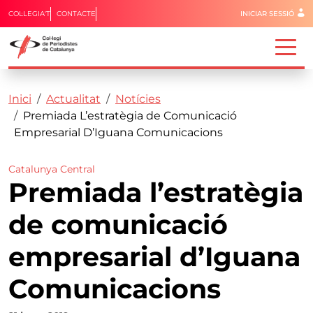
Menú del 
COL·LEGIA'T
CONTACTE
INICIAR SESSIÓ
Capçalera
Fil d'ariadna
Vés al contingut
Inici
Actualitat
Notícies
Premiada L’estratègia de Comunicació
Empresarial D’Iguana Comunicacions
Catalunya Central
Premiada l’estratègia
de comunicació
empresarial d’Iguana
Comunicacions