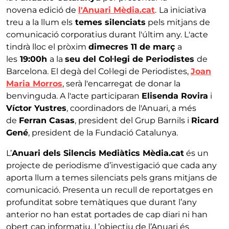
novena edició de
l'Anuari Mèdia.cat
.
La iniciativa
treu a la llum els
temes silenciats
pels mitjans de
comunicació corporatius durant l'últim any. L'acte
tindrà lloc el pròxim
dimecres 11 de març
a
les
19:00h
a la
seu del Col·legi de Periodistes
de
Barcelona. El degà del Col·legi de Periodistes,
Joan
Maria Morros
, serà l'encarregat de donar la
benvinguda. A l'acte participaran
Elisenda Rovira
i
Víctor Yustres
, coordinadors de l'Anuari, a més
de
Ferran Casas
, president del Grup Barnils i
Ricard
Gené
, president de la Fundació Catalunya.
L’
Anuari dels Silencis Mediàtics Mèdia.cat
és un
projecte de periodisme d’investigació que cada any
aporta llum a temes silenciats pels grans mitjans de
comunicació. Presenta un recull de reportatges en
profunditat sobre temàtiques que durant l’any
anterior no han estat portades de cap diari ni han
obert cap informatiu. L’objectiu de l’Anuari és