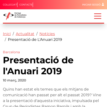
Menú del 
COL·LEGIA'T
CONTACTE
INICIAR SESSIÓ
Capçalera
Fil d'ariadna
Vés al contingut
Inici
Actualitat
Notícies
Presentació de L'Anuari 2019
Barcelona
Presentació de
l'Anuari 2019
10 març, 2020
Quins han estat els temes que els mitjans de
comunicació han passat per alt el passat 2019? Vine
a la presentació d'aquesta iniciativa, impulsada pel
Grup de Periodistes Ramon Barnils i amb la