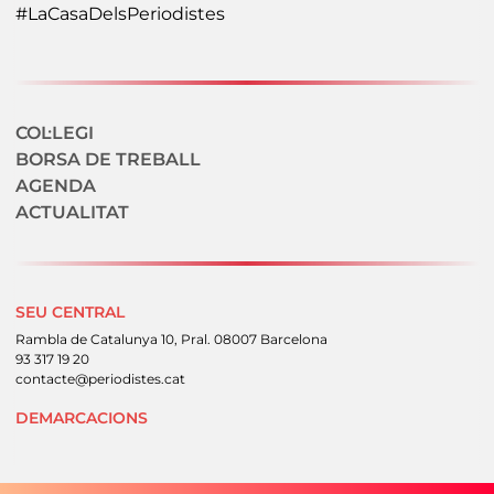
#LaCasaDelsPeriodistes
Navegació secundaria
COL·LEGI
BORSA DE TREBALL
AGENDA
ACTUALITAT
SEU CENTRAL
Rambla de Catalunya 10, Pral. 08007 Barcelona
93 317 19 20
contacte@periodistes.cat
DEMARCACIONS