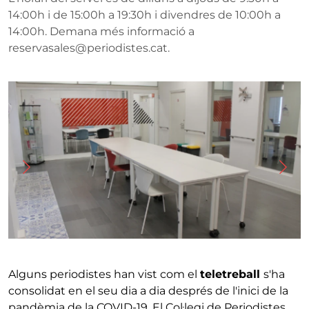
14:00h i de 15:00h a 19:30h i divendres de 10:00h a
14:00h. Demana més informació a
reservasales@periodistes.cat.
Imatge
I
Alguns periodistes han vist com el
teletreball
s'ha
consolidat en el seu dia a dia després de l'inici de la
pandèmia de la COVID-19. El Col·legi de Periodistes