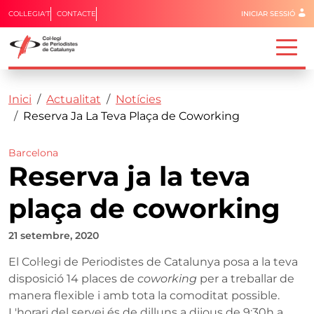
Menú del 
COL·LEGIA'T
CONTACTE
INICIAR SESSIÓ
Capçalera
Fil d'ariadna
Vés al contingut
Inici
Actualitat
Notícies
Reserva Ja La Teva Plaça de Coworking
Barcelona
Reserva ja la teva
plaça de coworking
21 setembre, 2020
El Col·legi de Periodistes de Catalunya posa a la teva
disposició 14 places de
coworking
per a treballar de
manera flexible i amb tota la comoditat possible.
L'horari del servei és de dilluns a dijous de 9:30h a