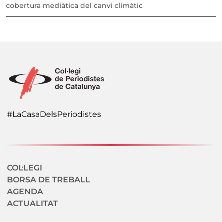
cobertura mediàtica del canvi climàtic
#LaCasaDelsPeriodistes
Navegació secundaria
COL·LEGI
BORSA DE TREBALL
AGENDA
ACTUALITAT