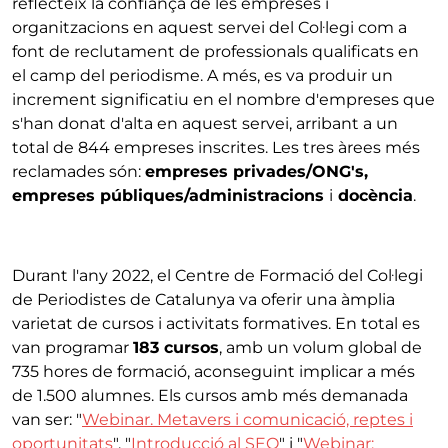
reflecteix la confiança de les empreses i
organitzacions en aquest servei del Col·legi com a
font de reclutament de professionals qualificats en
el camp del periodisme. A més, es va produir un
increment significatiu en el nombre d'empreses que
s'han donat d'alta en aquest servei, arribant a un
total de 844 empreses inscrites. Les tres àrees més
reclamades són:
empreses privades/ONG's,
empreses públiques/administracions
i
docència
.
Durant l'any 2022, el Centre de Formació del Col·legi
de Periodistes de Catalunya va oferir una àmplia
varietat de cursos i activitats formatives. En total es
van programar
183 cursos
, amb un volum global de
735 hores de formació, aconseguint implicar a més
de 1.500 alumnes. Els cursos amb més demanada
van ser: "
Webinar. Metavers i comunicació, reptes i
oportunitats
", "
Introducció al SEO
" i "
Webinar: