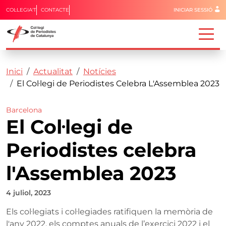
Menú del 
COL·LEGIA'T
CONTACTE
INICIAR SESSIÓ
Capçalera
Fil d'ariadna
Vés al contingut
Inici
Actualitat
Notícies
El Col·legi de Periodistes Celebra L'Assemblea 2023
Barcelona
El Col·legi de
Periodistes celebra
l'Assemblea 2023
4 juliol, 2023
Els col·legiats i col·legiades ratifiquen la memòria de
l'any 2022, els comptes anuals de l’exercici 2022 i el