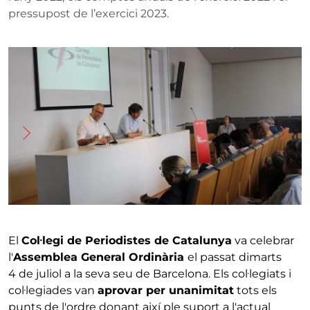
pressupost de l’exercici 2023.
Imatge
I
El
Col·legi de Periodistes de Catalunya
va celebrar
l'
Assemblea General Ordinària
el passat dimarts
4 de juliol a la seva seu de Barcelona. Els col·legiats i
col·legiades van
aprovar per unanimitat
tots els
punts de l'ordre donant així ple suport a l'actual