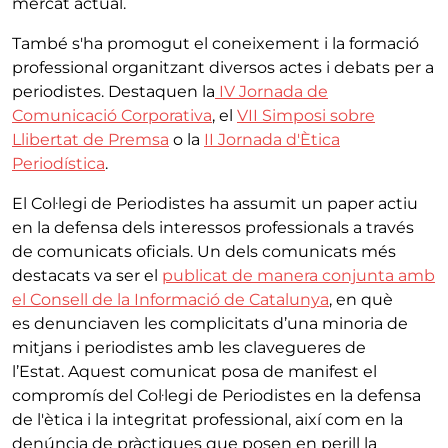
mercat actual.
També s'ha promogut el coneixement i la formació
professional organitzant diversos actes i debats per a
periodistes. Destaquen la
IV Jornada de
Comunicació Corporativa
, el
VII Simposi sobre
Llibertat de Premsa
o la
II Jornada d'Ètica
Periodística
.
El Col·legi de Periodistes ha assumit un paper actiu
en la defensa dels interessos professionals a través
de comunicats oficials. Un dels comunicats més
destacats va ser el
publicat de manera conjunta amb
el Consell de la Informació de Catalunya
, en què
es denunciaven les complicitats d’una minoria de
mitjans i periodistes amb les clavegueres de
l’Estat. Aquest comunicat posa de manifest el
compromís del Col·legi de Periodistes en la defensa
de l'ètica i la integritat professional, així com en la
denúncia de pràctiques que posen en perill la