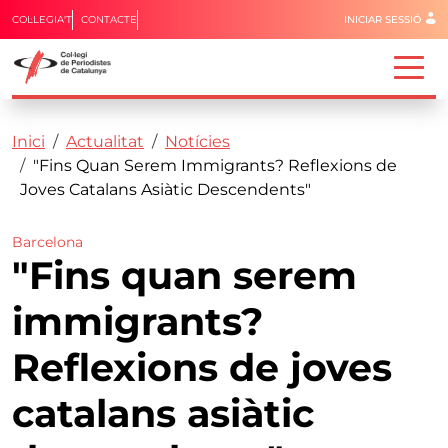
Menú del 
COL·LEGIA'T
CONTACTE
INICIAR SESSIÓ
Capçalera
Fil d'ariadna
Vés al contingut
Inici
Actualitat
Notícies
"Fins Quan Serem Immigrants? Reflexions de
Joves Catalans Asiàtic Descendents"
Barcelona
"Fins quan serem
immigrants?
Reflexions de joves
catalans asiàtic