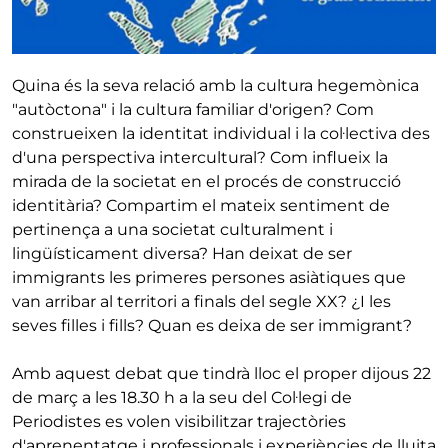
Quina és la seva relació amb la cultura hegemònica
"autòctona" i la cultura familiar d'origen? Com
construeixen la identitat individual i la col·lectiva des
d'una perspectiva intercultural? Com influeix la
mirada de la societat en el procés de construcció
identitària? Compartim el mateix sentiment de
pertinença a una societat culturalment i
lingüísticament diversa? Han deixat de ser
immigrants les primeres persones asiàtiques que
van arribar al territori a finals del segle XX? ¿I les
seves filles i fills? Quan es deixa de ser immigrant?
Amb aquest debat que tindrà lloc el proper dijous 22
de març a les 18.30 h a la seu del Col·legi de
Periodistes es volen visibilitzar trajectòries
d'aprenentatge i professionals i experiències de lluita