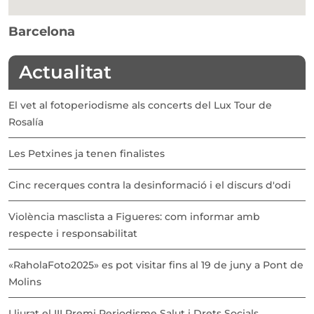
Barcelona
Actualitat
El vet al fotoperiodisme als concerts del Lux Tour de
Rosalía
Les Petxines ja tenen finalistes
Cinc recerques contra la desinformació i el discurs d'odi
Violència masclista a Figueres: com informar amb
respecte i responsabilitat
«RaholaFoto2025» es pot visitar fins al 19 de juny a Pont de
Molins
Lliurat el III Premi Periodisme Salut i Drets Socials