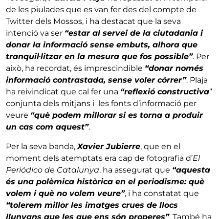
de les piulades que es van fer des del compte de
Twitter dels Mossos, i ha destacat que la seva
intenció va ser
“estar al servei de la ciutadania i
donar la informació sense embuts, alhora que
tranquil·litzar en la mesura que fos possible”
. Per
això, ha recordat, és imprescindible
“donar només
informació contrastada, sense voler córrer”
. Plaja
ha reivindicat que cal fer una
“reflexió constructiva
”
conjunta dels mitjans i les fonts d’informació per
veure
“què podem millorar si es torna a produir
un cas com aquest”
.
Per la seva banda,
Xavier Jubierre
, que en el
moment dels atemptats era cap de fotografia d’
El
Periódico de Catalunya
, ha assegurat que
“aquesta
és una polèmica històrica en el periodisme: què
volem i què no volem veure”
, i ha constatat que
“tolerem millor les imatges crues de llocs
llunyans que les que ens són properes”
. També ha