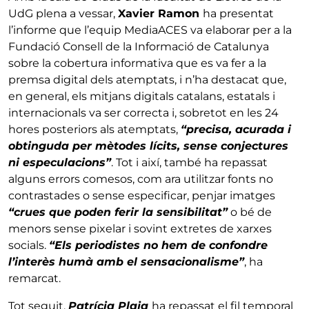
UdG plena a vessar,
Xavier Ramon
ha presentat
l’informe que l’equip MediaACES va elaborar per a la
Fundació Consell de la Informació de Catalunya
sobre la cobertura informativa que es va fer a la
premsa digital dels atemptats, i n’ha destacat que,
en general, els mitjans digitals catalans, estatals i
internacionals va ser correcta i, sobretot en les 24
hores posteriors als atemptats,
“precisa, acurada i
obtinguda per mètodes lícits, sense conjectures
ni especulacions”
. Tot i així, també ha repassat
alguns errors comesos, com ara utilitzar fonts no
contrastades o sense especificar, penjar imatges
“crues que poden ferir la sensibilitat”
o bé de
menors sense pixelar i sovint extretes de xarxes
socials.
“Els periodistes no hem de confondre
l’interès humà amb el sensacionalisme”
, ha
remarcat.
Tot seguit,
Patrícia Plaja
ha repassat el fil temporal