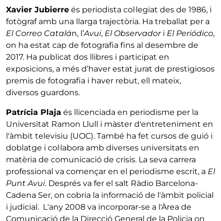
Xavier Jubierre
és periodista col·legiat des de 1986, i
fotògraf amb una llarga trajectòria. Ha treballat per a
El Correo Catalá
n, l’
Avui
,
El Observador
i
El Periódico
,
on ha estat cap de fotografia fins al desembre de
2017. Ha publicat dos llibres i participat en
exposicions, a més d’haver estat jurat de prestigiosos
premis de fotografia i haver rebut, ell mateix,
diversos guardons.
Patrícia Plaja
és llicenciada en periodisme per la
Universitat Ramon Llull i màster d'entreteniment en
l'àmbit televisiu (UOC). També ha fet cursos de guió i
doblatge i col·labora amb diverses universitats en
matèria de comunicació de crisis. La seva carrera
professional va començar en el periodisme escrit, a
El
Punt Avui
. Després va fer el salt Ràdio Barcelona-
Cadena Ser, on cobria la informació de l'àmbit policial
i judicial. L'any 2008 va incorporar-se a l'Àrea de
Comunicació de la Direcció General de la Policia on