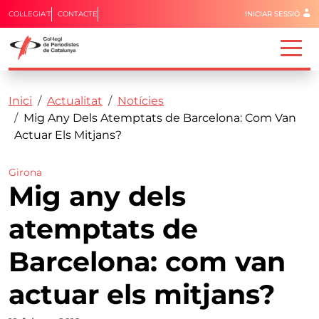
Menú del 
COL·LEGIA'T
CONTACTE
INICIAR SESSIÓ
Capçalera
Fil d'ariadna
Vés al contingut
Inici
Actualitat
Notícies
Mig Any Dels Atemptats de Barcelona: Com Van
Actuar Els Mitjans?
Girona
Mig any dels
atemptats de
Barcelona: com van
actuar els mitjans?