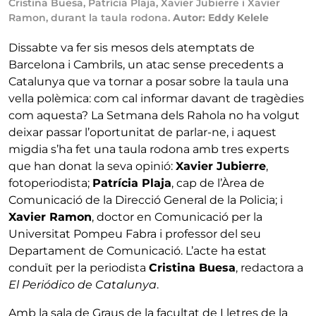
Cristina Buesa, Patrícia Plaja, Xavier Jubierre i Xavier
Ramon, durant la taula rodona.
Autor: Eddy Kelele
Dissabte va fer sis mesos dels atemptats de
Barcelona i Cambrils, un atac sense precedents a
Catalunya que va tornar a posar sobre la taula una
vella polèmica: com cal informar davant de tragèdies
com aquesta? La Setmana dels Rahola no ha volgut
deixar passar l’oportunitat de parlar-ne, i aquest
migdia s’ha fet una taula rodona amb tres experts
que han donat la seva opinió:
Xavier Jubierre
,
fotoperiodista;
Patrícia Plaja
, cap de l’Àrea de
Comunicació de la Direcció General de la Policia; i
Xavier Ramon
, doctor en Comunicació per la
Universitat Pompeu Fabra i professor del seu
Departament de Comunicació. L’acte ha estat
conduït per la periodista
Cristina Buesa
, redactora a
El Periódico de Catalunya
.
Amb la sala de Graus de la facultat de Lletres de la