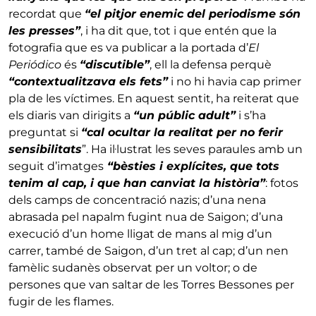
recordat que
“el pitjor enemic del periodisme són
les presses”
, i ha dit que, tot i que entén que la
fotografia que es va publicar a la portada d’
El
Periódico
és
“discutible”
, ell la defensa perquè
“contextualitzava els fets”
i no hi havia cap primer
pla de les víctimes. En aquest sentit, ha reiterat que
els diaris van dirigits a
“un públic adult”
i s’ha
preguntat si
“cal ocultar la realitat per no ferir
sensibilitats
”. Ha il·lustrat les seves paraules amb un
seguit d’imatges
“bèsties i explícites, que tots
tenim al cap, i que han canviat la història”
: fotos
dels camps de concentració nazis; d’una nena
abrasada pel napalm fugint nua de Saigon; d’una
execució d’un home lligat de mans al mig d’un
carrer, també de Saigon, d’un tret al cap; d’un nen
famèlic sudanès observat per un voltor; o de
persones que van saltar de les Torres Bessones per
fugir de les flames.