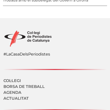
Trobada amb el subdelegat del Govern a Girona
#LaCasaDelsPeriodistes
Navegació secundaria
COL·LEGI
BORSA DE TREBALL
AGENDA
ACTUALITAT