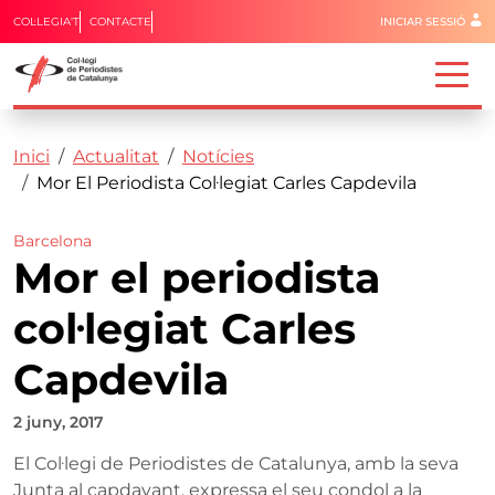
Menú del 
COL·LEGIA'T
CONTACTE
INICIAR SESSIÓ
Capçalera
Fil d'ariadna
Vés al contingut
Inici
Actualitat
Notícies
Mor El Periodista Col·legiat Carles Capdevila
Barcelona
Mor el periodista
col·legiat Carles
Capdevila
2 juny, 2017
El Col·legi de Periodistes de Catalunya, amb la seva
Junta al capdavant, expressa el seu condol a la