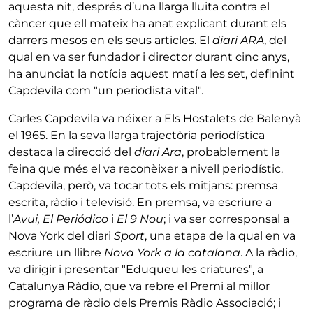
aquesta nit, després d’una llarga lluita contra el
càncer que ell mateix ha anat explicant durant els
darrers mesos en els seus articles. El
diari ARA
, del
qual en va ser fundador i director durant cinc anys,
ha anunciat la notícia aquest matí a les set, definint
Capdevila com "un periodista vital".
Carles Capdevila va néixer a Els Hostalets de Balenyà
el 1965. En la seva llarga trajectòria periodística
destaca la direcció del
diari Ara
, probablement la
feina que més el va reconèixer a nivell periodístic.
Capdevila, però, va tocar tots els mitjans: premsa
escrita, ràdio i televisió. En premsa, va escriure a
l’
Avui,
El Periódico
i
El 9 Nou
; i va ser corresponsal a
Nova York del diari
Sport
, una etapa de la qual en va
escriure un llibre
Nova York a la catalana
. A la ràdio,
va dirigir i presentar "Eduqueu les criatures", a
Catalunya Ràdio, que va rebre el Premi al millor
programa de ràdio dels Premis Ràdio Associació; i