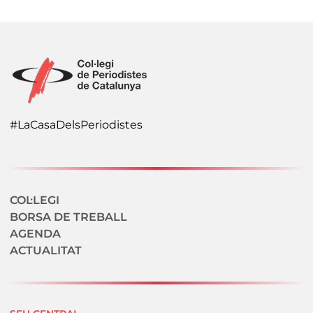
#LaCasaDelsPeriodistes
Navegació secundaria
COL·LEGI
BORSA DE TREBALL
AGENDA
ACTUALITAT